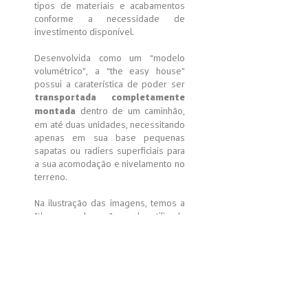
tipos de materiais e acabamentos
conforme a necessidade de
investimento disponível.
Desenvolvida como um “modelo
volumétrico”, a “the easy house”
possui a caraterística de poder ser
transportada completamente
dentro de um caminhão,
montada
em até duas unidades, necessitando
apenas em sua base pequenas
sapatas ou radiers superficiais para
a sua acomodação e nivelamento no
terreno.
Na ilustração das imagens, temos a
"the easy house" sendo utilizada
dentro de um único lote urbano com
opção de duas habitações no
mesmo terreno, de forma geminada,
e com muito espaço ainda
disponível para quem preza por
áreas externas.